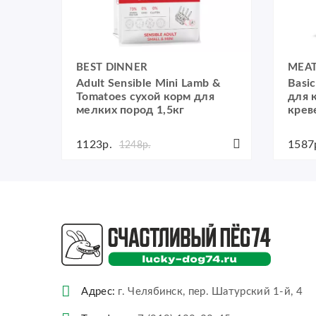
BEST DINNER
MEA
s
Adult Sensible Mini Lamb &
Basic
Tomatoes сухой корм для
для 
мелких пород 1,5кг
крев
1123р.
1587
1248р.
Адрес:
г. Челябинск, пер. Шатурский 1-й, 4