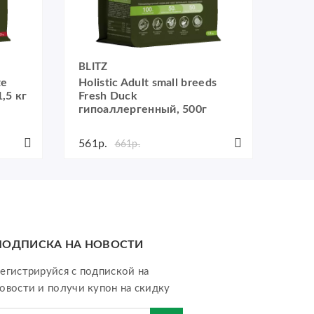
BLITZ
BLIT
te
Holistic Adult small breeds
Holi
,5 кг
Fresh Duck
Lam
гипоаллергенный, 500г
гипо
561р.
2005
661р.
ПОДПИСКА НА НОВОСТИ
егистрируйся с подпиской на
овости и получи купон на скидку