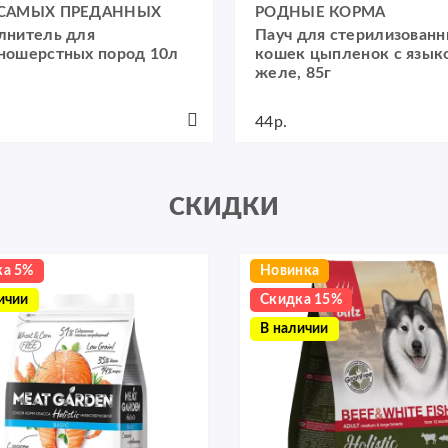
 САМЫХ ПРЕДАННЫХ
РОДНЫЕ КОРМА
лнитель для
Пауч для стерилизован
ношерстных пород 10л
кошек цыпленок с язык
желе, 85г
44р.
СКИДКИ
ка 5%
Новинка
ичии
Скидка 15%
В наличии