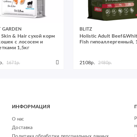
T GARDEN
BLITZ
 Skin & Hair сухой корм
Holistic Adult Beef&Whi
кошек с лососем и
Fish гипоаллергенный, 1
етками 1,5кг
р.
2108р.
1671р.
2480р.
ИНФОРМАЦИЯ
Р
О нас
н
Доставка
Политика обработки персональных данных