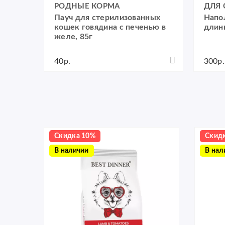
РОДНЫЕ КОРМА
ДЛЯ
ек
Пауч для стерилизованных
Напо
кошек говядина с печенью в
длин
желе, 85г
40р.
300р.
Скидка 10%
Скид
В наличии
В нал